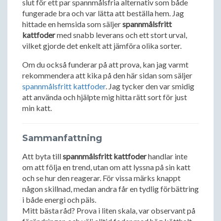
slut för ett par spannmålsfria alternativ som både
fungerade bra och var lätta att beställa hem. Jag
hittade en hemsida som säljer
spannmålsfritt
kattfoder
med snabb leverans och ett stort urval,
vilket gjorde det enkelt att jämföra olika sorter.
Om du också funderar på att prova, kan jag varmt
rekommendera att kika på den här sidan som säljer
spannmålsfritt kattfoder
. Jag tycker den var smidig
att använda och hjälpte mig hitta rätt sort för just
min katt.
Sammanfattning
Att byta till
spannmålsfritt kattfoder
handlar inte
om att följa en trend, utan om att lyssna på sin katt
och se hur den reagerar. För vissa märks knappt
någon skillnad, medan andra får en tydlig förbättring
i både energi och päls.
Mitt bästa råd? Prova i liten skala, var observant på