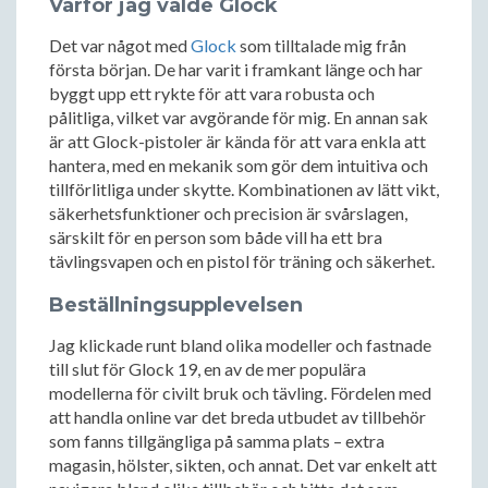
Varför jag valde Glock
Det var något med
Glock
som tilltalade mig från
första början. De har varit i framkant länge och har
byggt upp ett rykte för att vara robusta och
pålitliga, vilket var avgörande för mig. En annan sak
är att Glock-pistoler är kända för att vara enkla att
hantera, med en mekanik som gör dem intuitiva och
tillförlitliga under skytte. Kombinationen av lätt vikt,
säkerhetsfunktioner och precision är svårslagen,
särskilt för en person som både vill ha ett bra
tävlingsvapen och en pistol för träning och säkerhet.
Beställningsupplevelsen
Jag klickade runt bland olika modeller och fastnade
till slut för Glock 19, en av de mer populära
modellerna för civilt bruk och tävling. Fördelen med
att handla online var det breda utbudet av tillbehör
som fanns tillgängliga på samma plats – extra
magasin, hölster, sikten, och annat. Det var enkelt att