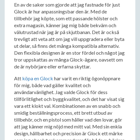
En av de saker som gjorde att jag fastnade för just
Glock är hur anpassningsbar den är. Med de
tillbehör jag köpte, som ett passande hölster och
extra magasin, känner jag mig både bekväm och
välutrustad när jag är på skjutbanan. Det är också
trevligt att veta att om jag vill uppgradera eller byta
ut delar, så finns det många kompatibla alternativ.
Den flexibla designen är en stor fördel och något jag
tror uppskattas av många Glock-ägare, oavsett om
de är nybörjare eller erfarna skyttar.
Att
köpa en Glock
har varit en riktig ögonöppnare
för mig, både vad gäller kvalitet och
användarvänlighet. Jag valde Glock för dess
tillförlitlighet och byggkvalitet, och det har visat sig
vara ett klokt val. Kombinationen av en snabb och
smidig beställningsprocess, ett brett utbud av
tillbehör, och en pistol som håller vad den lovar, gör
att jag känner mig nöjd med mitt val. Med sin enkla
design, hållbarhet och precision är Glock ett märke