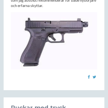
som jag absolut rekommenderar för både nybörjare
och erfarna skyttar.
Puckar med tryck