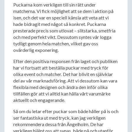
Puckarna kom verkligen till sin rätt under
matcherna. Vi fick möjlighet att se dem i aktion på
isen, och det var en speciell känsla att veta att vi
hade bidragit med något så konkret. Puckarna
presterade precis som utlovat – slitstarka, smetfria
och med perfekt vikt. Dessutom syntes vår logga
tydligt genom hela matchen, vilket gav oss
ovärderlig exponering.
Efter den positiva responsen från laget och publiken
har vi fortsatt att beställa puckar med tryck för
olika event och matcher. Det har blivit en självklar
del av vår marknadsföring. Att vi dessutom kan vara
flexibla med designen och ändra den inför olika
tillfällen gör att vi alltid kan hålla vårt varumärke
aktuellt och engagerande.
Så om du letar efter puckar som både håller på is och
ser fantastiska ut med tryck, kan jag verkligen
rekommendera dessa från Ängelholm. De har
verkligen hjälpt oss att synas, både på och utanför