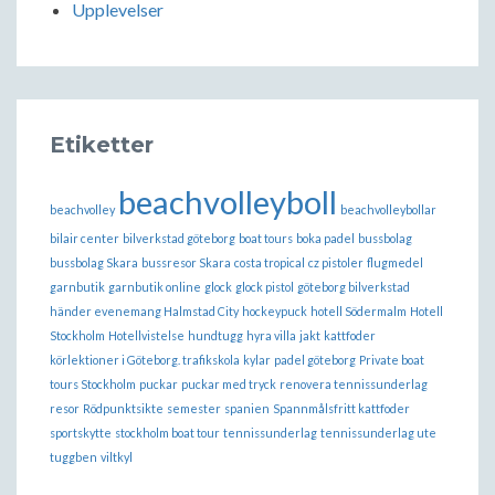
Upplevelser
Etiketter
beachvolleyboll
beachvolley
beachvolleybollar
bilair center
bilverkstad göteborg
boat tours
boka padel
bussbolag
bussbolag Skara
bussresor Skara
costa tropical
cz pistoler
flugmedel
garnbutik
garnbutik online
glock
glock pistol
göteborg bilverkstad
händer evenemang Halmstad City
hockeypuck
hotell Södermalm
Hotell
Stockholm
Hotellvistelse
hundtugg
hyra villa
jakt
kattfoder
körlektioner i Göteborg. trafikskola
kylar
padel göteborg
Private boat
tours Stockholm
puckar
puckar med tryck
renovera tennissunderlag
resor
Rödpunktsikte
semester
spanien
Spannmålsfritt kattfoder
sportskytte
stockholm boat tour
tennissunderlag
tennissunderlag ute
tuggben
viltkyl