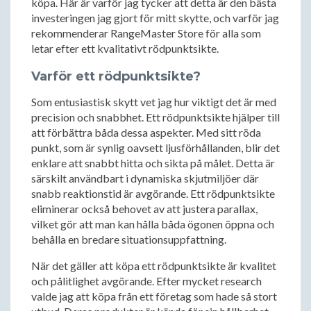
köpa. Här är varför jag tycker att detta är den bästa
investeringen jag gjort för mitt skytte, och varför jag
rekommenderar RangeMaster Store för alla som
letar efter ett kvalitativt rödpunktsikte.
Varför ett rödpunktsikte?
Som entusiastisk skytt vet jag hur viktigt det är med
precision och snabbhet. Ett rödpunktsikte hjälper till
att förbättra båda dessa aspekter. Med sitt röda
punkt, som är synlig oavsett ljusförhållanden, blir det
enklare att snabbt hitta och sikta på målet. Detta är
särskilt användbart i dynamiska skjutmiljöer där
snabb reaktionstid är avgörande. Ett rödpunktsikte
eliminerar också behovet av att justera parallax,
vilket gör att man kan hålla båda ögonen öppna och
behålla en bredare situationsuppfattning.
När det gäller att köpa ett rödpunktsikte är kvalitet
och pålitlighet avgörande. Efter mycket research
valde jag att köpa från ett företag som hade så stort