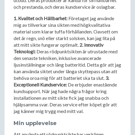
utbud. Deras produkter är kända för sin hållbarhet
och prestanda, och deras kundservice är oslagbar.
1. Kvalitet och Hållbarhet:
Företaget jag använde
mig av tillverkar sina sikten med högkvalitativa
material som klarar tuffa förhållanden. Oavsett om
det är regn, snö eller starkt solsken, kan jag lita på
att mitt sikte fungerar optimalt.
2. Innovativ
Teknologi:
Deras rödpunktsikten är utrustade med
den senaste tekniken, inklusive avancerade
ljusinställningar och lång batteritid. Detta gör att jag
kan använda siktet under långa skyttepass utan att
behöva oroa mig för att batteriet ska ta slut.
3.
Exceptionell Kundservice:
De erbjuder enastående
kundsupport. När jag hade några frågor kring
installationen av mitt sikte fick jag snabba och
hjälpsamma svar. Deras service efter köpet gör att
jag känner mig trygg med mitt val.
Min upplevelse
Att använda ett rödpunktsikte har verkligen