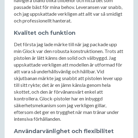
navigera bland olika tillbehör och hitta det som
passade bäst för mina behov. Leveransen var snabb,
och jag uppskattade verkligen att allt var så smidigt
och professionellt hanterat.
Kvalitet och funktion
Det första jag lade märke till när jag packade upp
min Glock var den robusta konstruktionen. Trots att
pistolen är lätt känns den solid och välbyggd. Jag
uppskattade verkligen att modellen är utformad för
att vara så underhållsvänlig och hållbar. Vid
skjutbanan märkte jag snabbt att pistolen lever upp
till sitt rykte; det är en jämn känsla genom hela
skottet, och den är förvånansvärt enkel att
kontrollera. Glock-pistoler har en inbyggd
säkerhetsmekanism som jag verkligen gillar,
eftersom det ger en trygghet när man tränar under
intensiva förhållanden.
Användarvänlighet och flexibilitet