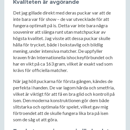
Kvaliteten är avgörande
Det jag gillade direkt med deras puckar var att de
inte bara var för show – de var utvecklade för att
fungera optimalt på is. Detta var inte bara några
souvenirer att slänga runt utan matchpuckar av
högsta kvalitet. Jag visste att dessa puckar skulle
hålla för trycket, både i bokstavlig och bildlig
mening, under intensiva matcher. De uppfyller
kraven från Internationella ishockeyförbundet och
har en vikt på ca 163 gram, vilket är exakt vad som
krävs för officiella matcher.
När jag höll puckarna för första gången, kändes de
perfekta i handen. De var lagom hårda och smetfria,
vilket är viktigt för att få en bra glid och kontroll på
isen. Den moderna konstruktionen gör dem både
slitstarka och optimala för spelet, vilket gav mig
förtroendet att de skulle fungera lika bra på isen
som de såg ut att göra.