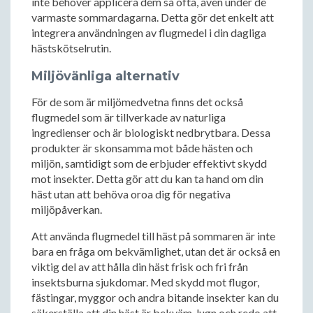
inte behöver applicera dem så ofta, även under de
varmaste sommardagarna. Detta gör det enkelt att
integrera användningen av flugmedel i din dagliga
hästskötselrutin.
Miljövänliga alternativ
För de som är miljömedvetna finns det också
flugmedel som är tillverkade av naturliga
ingredienser och är biologiskt nedbrytbara. Dessa
produkter är skonsamma mot både hästen och
miljön, samtidigt som de erbjuder effektivt skydd
mot insekter. Detta gör att du kan ta hand om din
häst utan att behöva oroa dig för negativa
miljöpåverkan.
Att använda flugmedel till häst på sommaren är inte
bara en fråga om bekvämlighet, utan det är också en
viktig del av att hålla din häst frisk och fri från
insektsburna sjukdomar. Med skydd mot flugor,
fästingar, myggor och andra bitande insekter kan du
säkerställa att din häst är bekväm, lugn och redo att